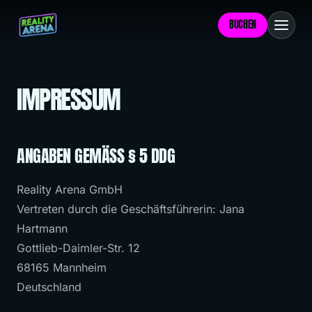
BUCHEN
ON AIR — MANNHEIM · ERÖFFNUNG 2026
IMPRESSUM
CHALLENGES
+
01
ANGABEN GEMÄSS § 5 DDG
PREISE
DIE DRUCKPROBE
01
02
Reality Arena GmbH
KOMMUNICHAOS
02
GRUPPEN
Vertreten durch die Geschäftsführerin: Jana
03
Hartmann
DIE WACKELPROBE
03
ERÖFFNUNG
Gottlieb-Daimler-Str. 12
04
68165 Mannheim
Deutschland
FAQ
05